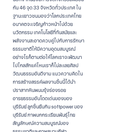
กัน 46 จุด 33 จังหวัดทั่วประเทศ ใน
ฐานะเยาวชนมองว่าโลกประเทศไทย
อนาคตจะเจริญก้าวหน้าไปด้วย
นวัตกรรม เทคโนโลยีที่ทันสมัยและ
พลังงานสะอาดควบคู่ไปกับการรักษา
ธรรมชาติให้มีความอุดมสมบูรณ์
อย่างไรก็ตามต่อให้โลกเราจะพัฒนา
ไปไกลสักแค่ไหนเราก็ไม่ละเลยศิลป
วัฒนธรรมอันดีงาม แนวความคิดใน
การสร้างสรรค์ผลงานชิ้นนี้ได้นำ
ปราสาทหินพนมรุ้งร่องรอย
อารยธรรมอันโดดเด่นของของ
บุรีรัมย์ ลูกชิ้นยืนกิน softpower ของ
บุรีรัมย์ ภาพนกกระเรียนพันธุ์ไทย
สัญลักษณ์ความสมบูรณ์ของ
ธรรมชาติและภาพสนามกีฬา